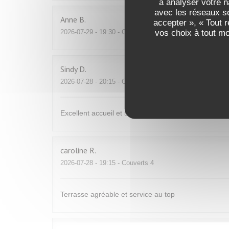
à analyser votre n
avec les réseaux so
Anne
B
accepter », « Tout 
vos choix à tout m
2026-07-29
- 19:30 - Couverts 3
Sindy
D
2026-07-28
- 20:15 - Couverts 2
Excellent accueil et service ! Repas délicieux et Excel
caroline
R
2026-07-28
- 19:15 - Couverts 4
Terrasse agréable et service au top