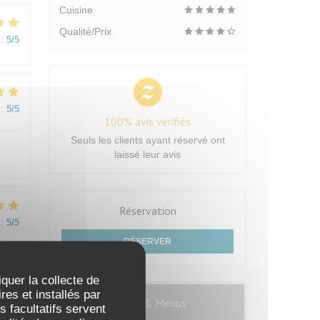
Cuisine
Qualité/Prix
:
5
/5
:
5
/5
100% avis vérifiés
Seuls les clients ayant réservé ont
laissé leur avis
Réservation
:
5
/5
RÉSERVER
e
iquer la collecte de
es et installés par
Cartes & Menus
 facultatifs servent