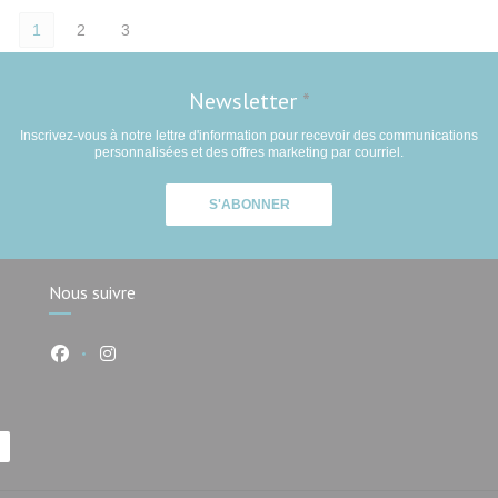
1
2
3
Newsletter
*
Inscrivez-vous à notre lettre d'information pour recevoir des communications
personnalisées et des offres marketing par courriel.
S'ABONNER
Nous suivre
Facebook ((ouvre une nouvelle fenêtre))
Instagram ((ouvre une nouvelle fenêtre))
être))