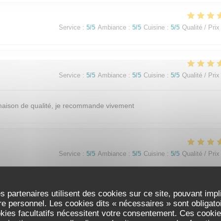
Service
:
5
/5
Ambiance
:
5
/5
Cuisine
:
5
/5
Qualité / Prix
Service
:
5
/5
Ambiance
:
5
/5
Cuisine
:
5
/5
Qualité / Prix
t maison de qualité, je recommande vivement
Service
:
5
/5
Ambiance
:
5
/5
Cuisine
:
5
/5
Qualité / Prix
adre cosy (salle et terrasse) Menu original. Entrées, plats et desserts d
s partenaires utilisent des cookies sur ce site, pouvant impl
our un prix très raisonnable. Restaurant au top à tous les niveaux.
e personnel. Les cookies dits « nécessaires » sont obligatoir
okies facultatifs nécessitent votre consentement. Ces cookies