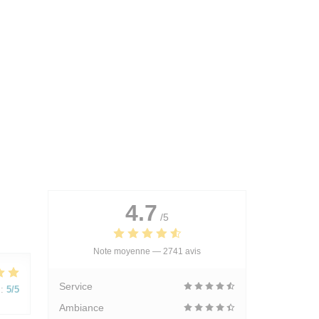
4.7
/5
Note moyenne —
2741 avis
Service
:
5
/5
Ambiance