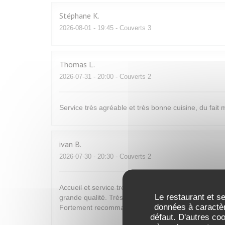
Stéphane
K
2026-08-01
- 19:45 - Couverts 3
Thomas
L
2026-07-31
- 20:00 - Couverts 2
Service très agréable et très bonne cuisine, du fai
ivan
B
2026-07-30
- 20:30 - Couverts 2
Accueil et service très agréable et de bon conseil. C
Le restaurant et se
grande qualité. Très bons vins. Tout est bon et fin p
données à caractèr
Fortement recommandé
défaut. D'autres co