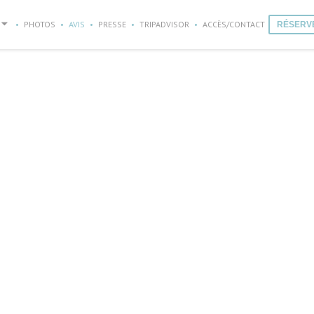
((OUVRE UNE NOUVELLE FENÊTRE
PHOTOS
AVIS
PRESSE
TRIPADVISOR
ACCÈS/CONTACT
RÉSERV