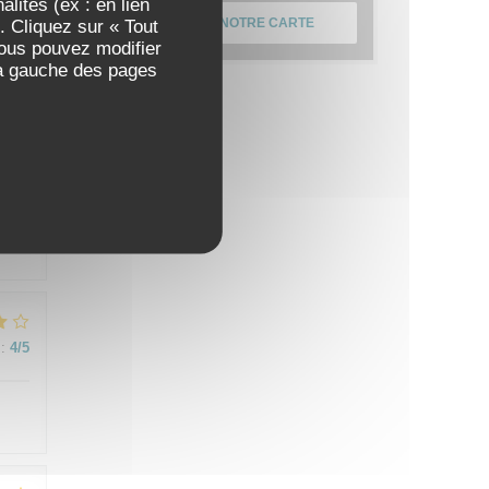
lités (ex : en lien
. Cliquez sur « Tout
DÉCOUVRIR NOTRE CARTE
Vous pouvez modifier
 à gauche des pages
:
4
/5
:
5
/5
:
4
/5