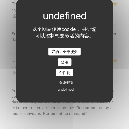
Thomas
L
2026-07-31
- 20:00 - 来宾 2
服务
:
5
/5
氛围
:
5
/5
菜单
:
5
/5
质价比
:
5
/5
这个网站使用cookie， 并让您
Service très agréable et très bonne cuisine, du fait maison
可以控制想要激活的内容。
de qualité, je recommande vivement
好的，全部接受
ivan
B
禁用
2026-07-30
- 20:30 - 来宾 2
个性化
服务
:
5
/5
氛围
:
5
/5
菜单
:
5
/5
质价比
:
5
/5
保密政策
undefined
Accueil et service très agréable et de bon conseil. Cadre
cosy (salle et terrasse) Menu original. Entrées, plats et
desserts de grande qualité. Très bons vins. Tout est bon
et fin pour un prix très raisonnable. Restaurant au top à
tous les niveaux. Fortement recommandé