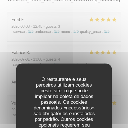
Fred
F
2026-08-08
- 12:45 - guests 3
service
:
5
/5
ambience
:
5
/5
menu
:
5
/5
quality_price
:
5
/5
Fabrice
R
2026-07-31
- 13:00 - guests 4
service
:
5
/5
ambience
:
5
/5
menu
:
5
/5
quality_price
:
5
/5
O restaurante e seus
Amabilité et service
parceiros utilizam cookies
neste site, o que pode
implicar na coleta de dados
pessoais. Os cookies
Vera
M
denominados «necessários»
2026-08-01
- 20:30 - guests 4
são obrigatórios e instalados
service
:
5
/5
ambience
:
5
/5
menu
:
5
/5
quality_price
:
5
/5
por padrão. Outros cookies
opcionais requerem seu