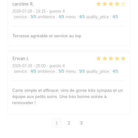
caroline
R
2026-07-28
- 19:15 - guests 4
service
:
5
/5
ambience
:
4
/5
menu
:
4
/5
quality_price
:
4
/5
Terrasse agréable et service au top
Erwan
J
2026-07-28
- 20:00 - guests 4
service
:
4
/5
ambience
:
5
/5
menu
:
5
/5
quality_price
:
4
/5
Carte simple et efficace, vins de gorse très sympas et un
équipe aux petits soins. Une très bonne soirée à
renouveler !
1
2
3