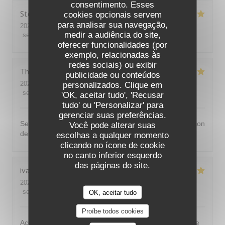
consentimento. Esses
Stéphane
K
cookies opcionais servem
para analisar sua navegação,
2026-08-01
- 19:45 - guests 3
medir a audiência do site,
service
:
5
/5
ambience
:
5
/5
menu
:
5
/5
quality_price
:
5
/5
oferecer funcionalidades (por
exemplo, relacionadas às
redes sociais) ou exibir
Thomas
L
publicidade ou conteúdos
2026-07-31
- 20:00 - guests 2
personalizados. Clique em
service
:
5
/5
ambience
:
5
/5
menu
:
5
/5
quality_price
:
5
/5
'OK, aceitar tudo', 'Recusar
tudo' ou 'Personalizar' para
gerenciar suas preferências.
Service très agréable et très bonne cuisine, du fait maison
Você pode alterar suas
de qualité, je recommande vivement
escolhas a qualquer momento
clicando no ícone de cookie
no canto inferior esquerdo
das páginas do site.
ivan
B
2026-07-30
- 20:30 - guests 2
service
:
5
/5
ambience
:
5
/5
menu
:
5
/5
quality_price
:
5
/5
OK, aceitar tudo
Proíbe todos cookies
Accueil et service très agréable et de bon conseil. Cadre