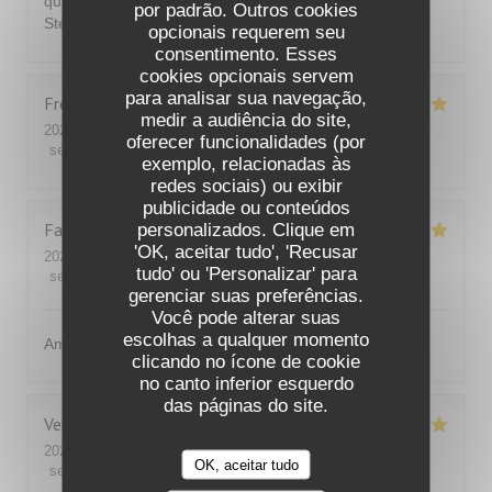
qui n'était pas aussi délicieuse comme d'ordinaire.
por padrão. Outros cookies
Stéphane Stéphane
opcionais requerem seu
consentimento. Esses
cookies opcionais servem
para analisar sua navegação,
Fred
F
medir a audiência do site,
2026-08-08
- 12:45 - guests 3
oferecer funcionalidades (por
service
:
5
/5
ambience
:
5
/5
menu
:
5
/5
quality_price
:
5
/5
exemplo, relacionadas às
redes sociais) ou exibir
publicidade ou conteúdos
Fabrice
R
personalizados. Clique em
'OK, aceitar tudo', 'Recusar
2026-07-31
- 13:00 - guests 4
tudo' ou 'Personalizar' para
service
:
5
/5
ambience
:
5
/5
menu
:
5
/5
quality_price
:
5
/5
gerenciar suas preferências.
Você pode alterar suas
escolhas a qualquer momento
Amabilité et service
clicando no ícone de cookie
no canto inferior esquerdo
das páginas do site.
Vera
M
2026-08-01
- 20:30 - guests 4
OK, aceitar tudo
service
:
5
/5
ambience
:
5
/5
menu
:
5
/5
quality_price
:
5
/5