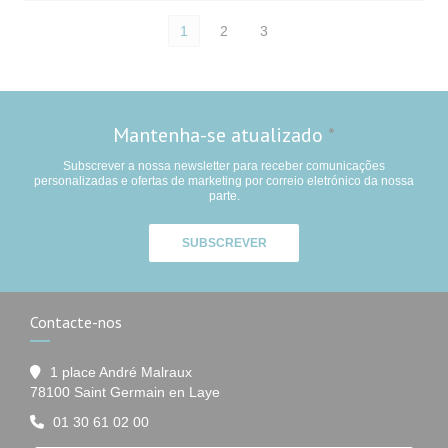
1
2
3
Mantenha-se atualizado
*
Subscrever a nossa newsletter para receber comunicações
personalizadas e ofertas de marketing por correio eletrónico da nossa
parte.
SUBSCREVER
Contacte-nos
1 place André Malraux
((abre numa nova janela))
78100 Saint Germain en Laye
01 30 61 02 00