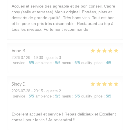
Accueil et service très agréable et de bon conseil. Cadre
cosy (salle et terrasse) Menu original. Entrées, plats et
desserts de grande qualité. Très bons vins. Tout est bon
et fin pour un prix très raisonnable. Restaurant au top à
tous les niveaux. Fortement recommandé
Anne
B
2026-07-29
- 19:30 - guests 3
service
:
5
/5
ambience
:
5
/5
menu
:
5
/5
quality_price
:
4
/5
Sindy
D
2026-07-28
- 20:15 - guests 2
service
:
5
/5
ambience
:
5
/5
menu
:
5
/5
quality_price
:
5
/5
Excellent accueil et service ! Repas délicieux et Excellent
conseil pour le vin ! Je reviendrai !!