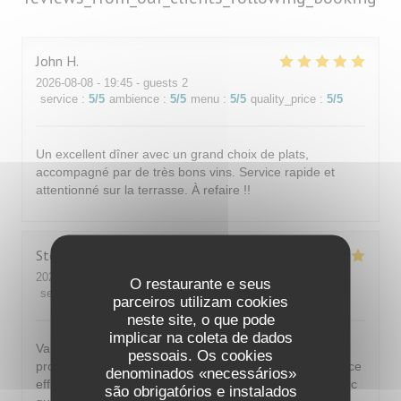
John
H
2026-08-08
- 19:45 - guests 2
service
:
5
/5
ambience
:
5
/5
menu
:
5
/5
quality_price
:
5
/5
Un excellent dîner avec un grand choix de plats,
accompagné par de très bons vins. Service rapide et
attentionné sur la terrasse. À refaire !!
Stephane
L
2026-08-08
- 19:15 - guests 2
O restaurante e seus
service
:
5
/5
ambience
:
5
/5
menu
:
4
/5
quality_price
:
5
/5
parceiros utilizam cookies
neste site, o que pode
implicar na coleta de dados
Valeur sûre de Saint Germain en Laye. Accueil
pessoais. Os cookies
professionnel et sympathique. Terrasse agréable. Service
denominados «necessários»
efficace. Plat succulent. Déception sur la poitrine de porc
são obrigatórios e instalados