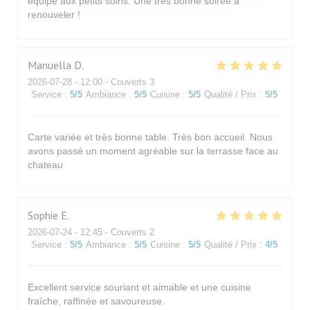
équipe aux petits soins. Une très bonne soirée à
renouveler !
Manuella
D
2026-07-28
- 12:00 - Couverts 3
Service
:
5
/5
Ambiance
:
5
/5
Cuisine
:
5
/5
Qualité / Prix
:
5
/5
Carte variée et très bonne table. Très bon accueil. Nous
avons passé un moment agréable sur la terrasse face au
chateau
Sophie
E
2026-07-24
- 12:45 - Couverts 2
Service
:
5
/5
Ambiance
:
5
/5
Cuisine
:
5
/5
Qualité / Prix
:
4
/5
Excellent service souriant et aimable et une cuisine
fraîche, raffinée et savoureuse.