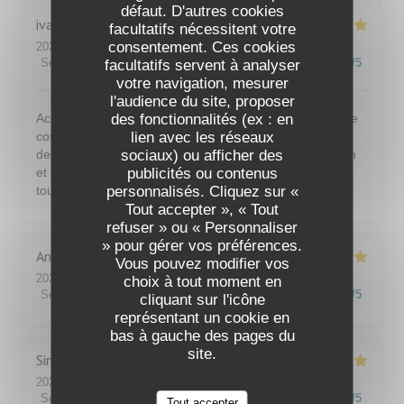
défaut. D'autres cookies
ivan
B
facultatifs nécessitent votre
consentement. Ces cookies
2026-07-30
- 20:30 - Couverts 2
Service
:
5
/5
Ambiance
:
5
/5
Cuisine
:
5
/5
Qualité / Prix
:
5
/5
facultatifs servent à analyser
votre navigation, mesurer
l'audience du site, proposer
des fonctionnalités (ex : en
Accueil et service très agréable et de bon conseil. Cadre
lien avec les réseaux
cosy (salle et terrasse) Menu original. Entrées, plats et
sociaux) ou afficher des
desserts de grande qualité. Très bons vins. Tout est bon
publicités ou contenus
et fin pour un prix très raisonnable. Restaurant au top à
personnalisés. Cliquez sur «
tous les niveaux. Fortement recommandé
Tout accepter », « Tout
refuser » ou « Personnaliser
» pour gérer vos préférences.
Anne
B
Vous pouvez modifier vos
2026-07-29
- 19:30 - Couverts 3
choix à tout moment en
Service
:
5
/5
Ambiance
:
5
/5
Cuisine
:
5
/5
Qualité / Prix
:
4
/5
cliquant sur l'icône
représentant un cookie en
bas à gauche des pages du
site.
Sindy
D
2026-07-28
- 20:15 - Couverts 2
Service
:
5
/5
Ambiance
:
5
/5
Cuisine
:
5
/5
Qualité / Prix
:
5
/5
Tout accepter