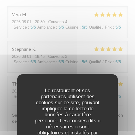
Vera
M
2026-08-01
- 20:30 - Couverts 4
Service
:
5
/5
Ambiance
:
5
/5
Cuisine
:
5
/5
Qualité / Prix
:
5
/5
Stéphane
K
2026-08-01
- 19:45 - Couverts 3
Service
:
5
/5
Ambiance
:
5
/5
Cuisine
:
5
/5
Qualité / Prix
:
5
/5
Thomas
L
Le restaurant et ses
2026-07-31
- 20:00 - Couverts 2
partenaires utilisent des
Service
:
5
/5
Ambiance
:
5
/5
Cuisine
:
5
/5
Qualité / Prix
:
5
/5
cookies sur ce site, pouvant
impliquer la collecte de
données à caractère
Service très agréable et très bonne cuisine, du fait maison
personnel. Les cookies dits «
de qualité, je recommande vivement
nécessaires » sont
obligatoires et installés par