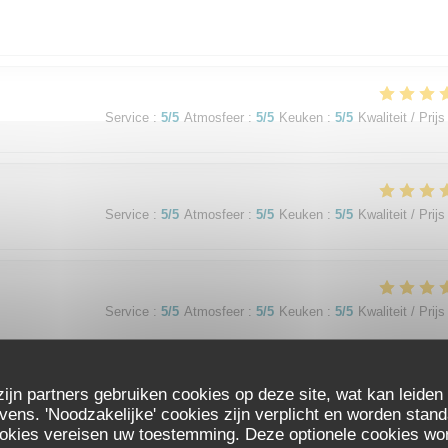
Service
:
5
/5
Atmosfeer
:
5
/5
Keuken
:
5
/5
Kwaliteit / Prijs
Service
:
5
/5
Atmosfeer
:
5
/5
Keuken
:
5
/5
Kwaliteit / Prijs
Service
:
5
/5
Atmosfeer
:
5
/5
Keuken
:
5
/5
Kwaliteit / Prijs
t maison de qualité, je recommande vivement
zijn partners gebruiken cookies op deze site, wat kan leiden
ns. 'Noodzakelijke' cookies zijn verplicht en worden stand
ookies vereisen uw toestemming. Deze optionele cookies wo