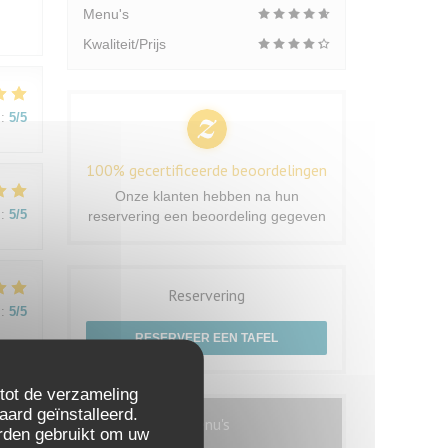
Menu's
Kwaliteit/Prijs
:
5
/5
100% gecertificeerde beoordelingen
Onze klanten hebben na hun
:
5
/5
reservering een beoordeling gegeven
Reservering
:
5
/5
RESERVEER EEN TAFEL
 tot de verzameling
aard geïnstalleerd.
Menu's
rden gebruikt om uw