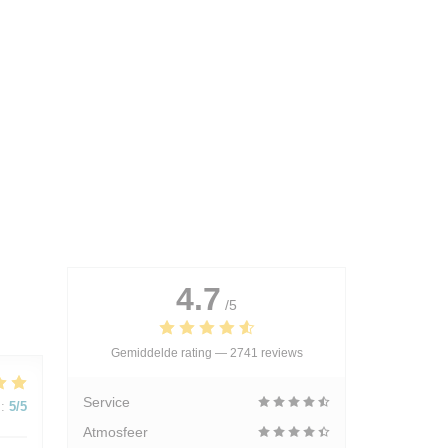
4.7
/5
Gemiddelde rating —
2741 reviews
Service
:
5
/5
Atmosfeer