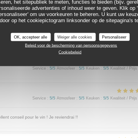
eren, het sitepubliek te meten, functies te bieden (bijv. ger
Service
:
5
/5
Atmosfeer
:
5
/5
Keuken
:
5
/5
Kwaliteit / Prijs
sonaliseerde advertenties of inhoud weer te geven. Klik op '
 'Personaliseer' om uw voorkeuren te beheren. U kunt uw keu
 door op het cookiepictogram linksonder op de sitepagina's te
adre cosy (salle et terrasse) Menu original. Entrées, plats et desserts d
our un prix très raisonnable. Restaurant au top à tous les niveaux.
OK, accepteer alle
Weiger alle cookies
Personaliseer
Beleid voor de bescherming van persoonsgegevens
Cookiebeleid
Service
:
5
/5
Atmosfeer
:
5
/5
Keuken
:
5
/5
Kwaliteit / Prijs
Service
:
5
/5
Atmosfeer
:
5
/5
Keuken
:
5
/5
Kwaliteit / Prijs
lent conseil pour le vin ! Je reviendrai !!