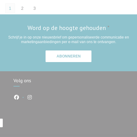
1
2
3
Word op de hoogte gehouden
*
Schrijf je in op onze nieuwsbrief om gepersonaliseerde communicatie en
marketingaanbiedingen per e-mail van ons te ontvangen.
ABONNEREN
Volg ons
Facebook ((opent in een nieuw venster))
Instagram ((opent in een nieuw venster))
ster))