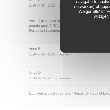
navigatie te analys
2026-07-30
- 20:30 - Gasten 2
netwerken) of geper
'Weiger alle' of
wijzigen
Accueil et service très agréable et de bon conseil. C
grande qualité. Très bons vins. Tout est bon et fin p
Fortement recommandé
Anne
B
2026-07-29
- 19:30 - Gasten 3
Sindy
D
2026-07-28
- 20:15 - Gasten 2
Excellent accueil et service ! Repas délicieux et Excel