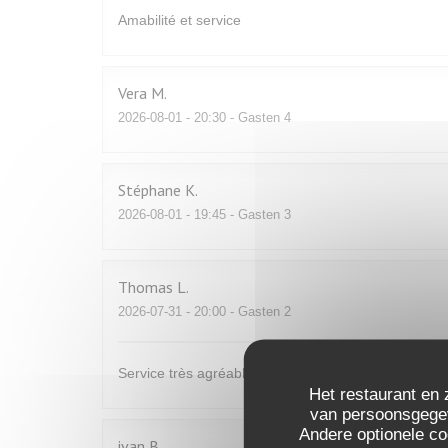
Amabilité et service
Vera
M
2026-08-01
- 20:30 - Gasten 4
Stéphane
K
2026-08-01
- 19:45 - Gasten 3
Thomas
L
2026-07-31
- 20:00 - Gasten 2
Service très agréable et très bonne cuisine, du fai
Het restaurant en 
van persoonsgegeve
Andere optionele c
ivan
B