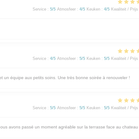
Service
:
5
/5
Atmosfeer
:
4
/5
Keuken
:
4
/5
Kwaliteit / Prijs
Service
:
4
/5
Atmosfeer
:
5
/5
Keuken
:
5
/5
Kwaliteit / Prijs
et un équipe aux petits soins. Une très bonne soirée à renouveler !
Service
:
5
/5
Atmosfeer
:
5
/5
Keuken
:
5
/5
Kwaliteit / Prijs
. Nous avons passé un moment agréable sur la terrasse face au chateau