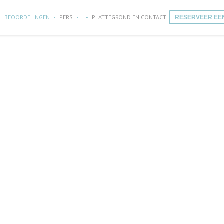
BEOORDELINGEN
PERS
PLATTEGROND EN CONTACT
RESERVEER EEN
((OPENT IN EEN NIEUW VENSTER))