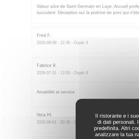
Valeur sûre de Saint Germain en Laye. Accueil profe
succulent. Déception sur la poitrine de porc qui n'
Fred
F
2026-08-08
- 12:45 - Ospiti 3
Fabrice
R
2026-07-31
- 13:00 - Ospiti 4
Amabilité et service
Vera
M
Il ristorante e i s
di dati personali.
2026-08-01
- 20:30 - Ospiti 4
predefinita. Altri 
analizzare la tua n