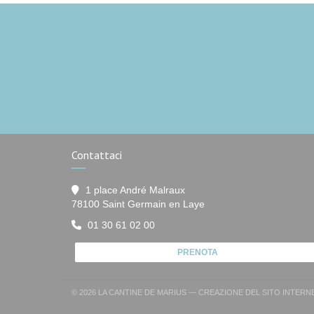
Contattaci
1 place André Malraux
((apre una nuova finestr
78100 Saint Germain en Laye
01 30 61 02 00
PRENOTA
© 2026 LA CANTINE DE MARIUS — CREAZIONE DEL SITO INTER