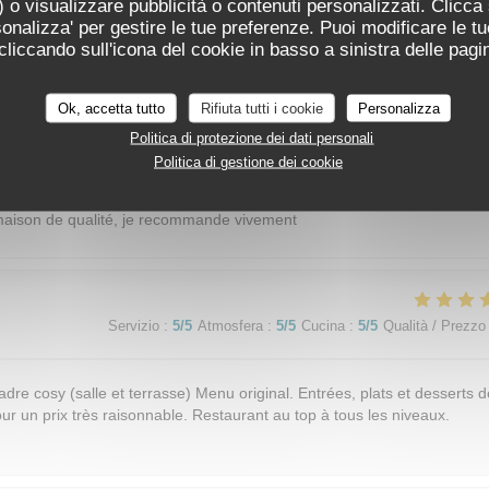
 o visualizzare pubblicità o contenuti personalizzati. Clicca s
ersonalizza' per gestire le tue preferenze. Puoi modificare le tu
Servizio
:
5
/5
Atmosfera
:
5
/5
Cucina
:
5
/5
Qualità / Prezzo
iccando sull'icona del cookie in basso a sinistra delle pagin
Ok, accetta tutto
Rifiuta tutti i cookie
Personalizza
Politica di protezione dei dati personali
Servizio
:
5
/5
Atmosfera
:
5
/5
Cucina
:
5
/5
Qualità / Prezzo
Politica di gestione dei cookie
t maison de qualité, je recommande vivement
Servizio
:
5
/5
Atmosfera
:
5
/5
Cucina
:
5
/5
Qualità / Prezzo
adre cosy (salle et terrasse) Menu original. Entrées, plats et desserts d
our un prix très raisonnable. Restaurant au top à tous les niveaux.