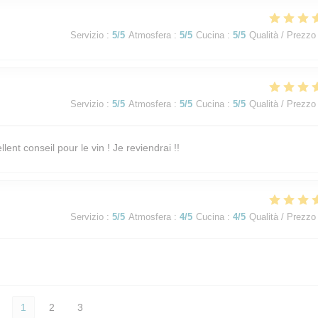
Servizio
:
5
/5
Atmosfera
:
5
/5
Cucina
:
5
/5
Qualità / Prezzo
Servizio
:
5
/5
Atmosfera
:
5
/5
Cucina
:
5
/5
Qualità / Prezzo
lent conseil pour le vin ! Je reviendrai !!
Servizio
:
5
/5
Atmosfera
:
4
/5
Cucina
:
4
/5
Qualità / Prezzo
1
2
3