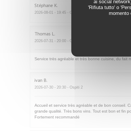
ai social network)
Stéphane
K
'Rifiuta tutto' o 'P
2026-08-01
- 19:45 - Ospiti 3
momento cl
Thomas
L
2026-07-31
- 20:00 - Ospiti 2
Service très agréable et très bonne cuisine, du fai
ivan
B
2026-07-30
- 20:30 - Ospiti 2
Accueil et service très agréable et de bon conseil. C
grande qualité. Très bons vins. Tout est bon et fin p
Fortement recommandé