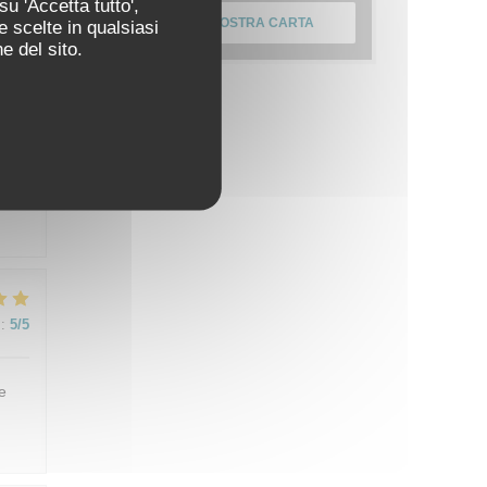
u 'Accetta tutto',
SCOPRI LA NOSTRA CARTA
e scelte in qualsiasi
:
5
/5
e del sito.
:
5
/5
:
5
/5
e