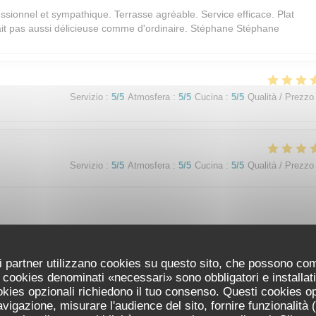
ssionnel et sympathique. Terrasse agréable. Service efficace. Plat
était pas aussi délicieuse comme d'ordinaire. Stéphane Stéphane
Servizio
:
5
/5
Atmosfera
:
5
/5
Cucina
:
5
/5
Qualità / Prezzo
Servizio
:
5
/5
Atmosfera
:
5
/5
Cucina
:
5
/5
Qualità / Prezzo
uoi partner utilizzano cookies su questo sito, che possono co
 I cookies denominati «necessari» sono obbligatori e installa
Servizio
:
5
/5
Atmosfera
:
5
/5
Cucina
:
5
/5
Qualità / Prezzo
cookies opzionali richiedono il tuo consenso. Questi cookies o
avigazione, misurare l'audience del sito, fornire funzionalità