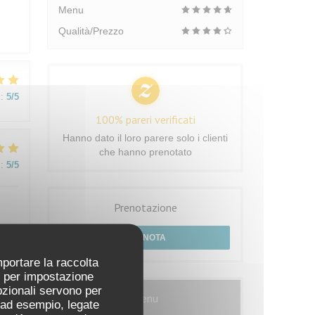
Menu
Qualità/Prezzo
:
5
/5
100% pareri verificati
Hanno dato il loro parere solo i clienti
che hanno prenotato
:
5
/5
Prenotazione
PRENOTA
mportare la raccolta
ti per impostazione
:
5
/5
pzionali servono per
Menu
 (ad esempio, legate