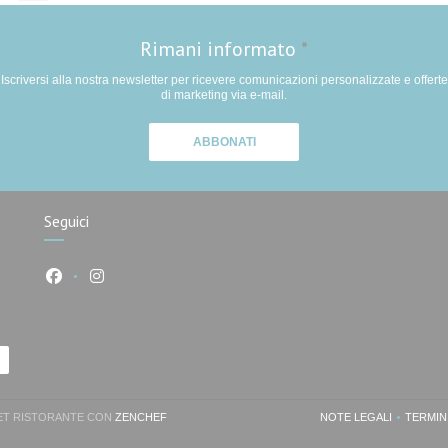
Rimani informato
*
Iscriversi alla nostra newsletter per ricevere comunicazioni personalizzate e offerte
di marketing via e-mail.
ABBONATI
Seguici
Facebook ((apre una nuova finestra))
Instagram ((apre una nuova finestra))
a))
((APRE UNA NUOVA FINESTRA))
NET RISTORANTE CON
ZENCHEF
NOTE LEGALI
TERMINI
((APRE UNA NUO