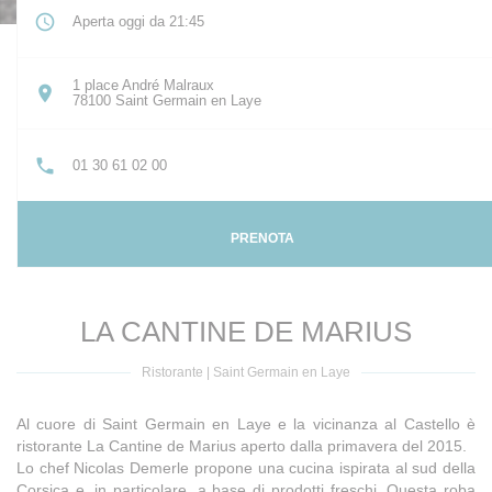
Aperta oggi da 21:45
1 place André Malraux
((apre una nuova finestra))
78100 Saint Germain en Laye
01 30 61 02 00
PRENOTA
LA CANTINE DE MARIUS
Ristorante
|
Saint Germain en Laye
Al cuore di Saint Germain en Laye e la vicinanza al Castello è
ristorante La Cantine de Marius aperto dalla primavera del 2015.
Lo chef Nicolas Demerle propone una cucina ispirata al sud della
Corsica e, in particolare, a base di prodotti freschi. Questa roba