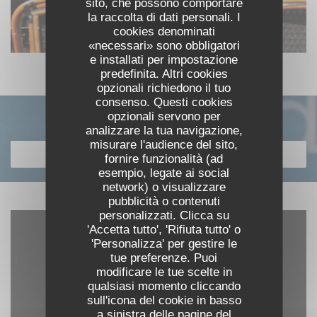
sito, che possono comportare
la raccolta di dati personali. I
cookies denominati
«necessari» sono obbligatori
e installati per impostazione
predefinita. Altri cookies
opzionali richiedono il tuo
consenso. Questi cookies
opzionali servono per
Scopri la nostra carta
analizzare la tua navigazione,
misurare l'audience del sito,
SCOPRI LA NOSTRA CARTA
fornire funzionalità (ad
esempio, legate ai social
network) o visualizzare
pubblicità o contenuti
personalizzati. Clicca su
'Accetta tutto', 'Rifiuta tutto' o
'Personalizza' per gestire le
tue preferenze. Puoi
modificare le tue scelte in
qualsiasi momento cliccando
sull'icona del cookie in basso
a sinistra delle pagine del