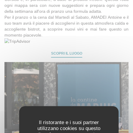
ogni mappa sera con nuove suggestioni e prepara ogni giorno
della settimana all'ora di pranzo una formula adatta.
Per il pranzo o la cena dal Martedì al Sabato, AMADEI Antoine e il
suo team avrà il piacere di accogliervi in ​​questa atmosfera calda e
accogliente bistrot, a scoprire nuovi vini e mai fare questo un
momento piacevole.
SCOPRI IL LUOGO
Il ristorante e i suoi partner
utilizzano cookies su questo