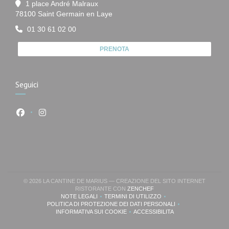
1 place André Malraux
((apre una nuova finestra))
78100 Saint Germain en Laye
01 30 61 02 00
PRENOTA
Seguici
Facebook ((apre una nuova finestra))
Instagram ((apre una nuova finestra))
© 2026 LA CANTINE DE MARIUS — CREAZIONE DEL SITO INTERNET
((APRE UNA NUOVA FINEST
RISTORANTE CON
ZENCHEF
NOTE LEGALI
TERMINI DI UTILIZZO
((APRE UNA NUOVA FINESTRA))
((APRE UNA NUOVA FINESTRA))
POLITICA DI PROTEZIONE DEI DATI PERSONALI
((APRE UNA NUOVA FINESTRA))
INFORMATIVA SUI COOKIE
ACCESSIBILITA
((APRE UNA NUOVA FINESTRA))
((APRE UNA NUOVA FINESTR