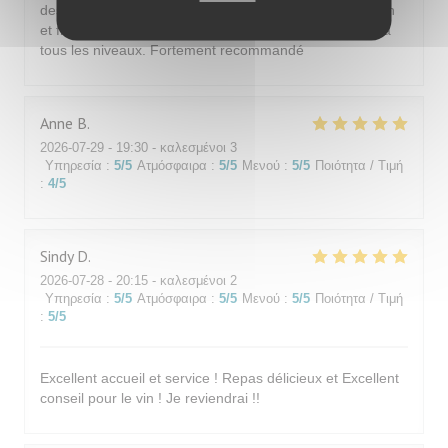
desserts de grande qualité. Très bons vins. Tout est bon
et fin pour un prix très raisonnable. Restaurant au top à
tous les niveaux. Fortement recommandé
Anne
B
2026-07-29
- 19:30 - καλεσμένοι 3
Υπηρεσία
:
5
/5
Ατμόσφαιρα
:
5
/5
Μενού
:
5
/5
Ποιότητα / Τιμή
:
4
/5
Sindy
D
2026-07-28
- 20:15 - καλεσμένοι 2
Υπηρεσία
:
5
/5
Ατμόσφαιρα
:
5
/5
Μενού
:
5
/5
Ποιότητα / Τιμή
:
5
/5
Excellent accueil et service ! Repas délicieux et Excellent
conseil pour le vin ! Je reviendrai !!