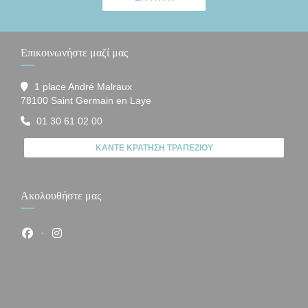
Επικοινωνήστε μαζί μας
1 place André Malraux
((ανοίγει σε νέο παράθυρο))
78100 Saint Germain en Laye
01 30 61 02 00
ΚΆΝΤΕ ΚΡΆΤΗΣΗ ΤΡΑΠΕΖΙΟΎ
Ακολουθήστε μας
Facebook ((ανοίγει σε νέο παράθυρο))
Instagram ((ανοίγει σε νέο παράθυρο))