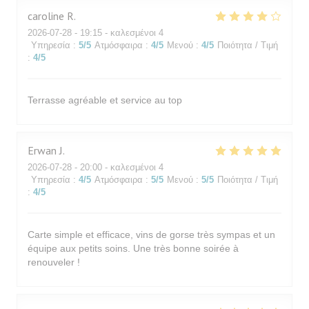
caroline
R
2026-07-28
- 19:15 - καλεσμένοι 4
Υπηρεσία
:
5
/5
Ατμόσφαιρα
:
4
/5
Μενού
:
4
/5
Ποιότητα / Τιμή
:
4
/5
Terrasse agréable et service au top
Erwan
J
2026-07-28
- 20:00 - καλεσμένοι 4
Υπηρεσία
:
4
/5
Ατμόσφαιρα
:
5
/5
Μενού
:
5
/5
Ποιότητα / Τιμή
:
4
/5
Carte simple et efficace, vins de gorse très sympas et un
équipe aux petits soins. Une très bonne soirée à
renouveler !