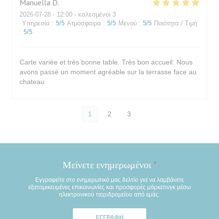
Manuella
D
2026-07-28
- 12:00 - καλεσμένοι 3
Υπηρεσία
:
5
/5
Ατμόσφαιρα
:
5
/5
Μενού
:
5
/5
Ποιότητα / Τιμή
:
5
/5
Carte variée et très bonne table. Très bon accueil. Nous
avons passé un moment agréable sur la terrasse face au
chateau
1
2
3
Μείνετε ενημερωμένοι
*
Εγγραφείτε στο ενημερωτικό μας δελτίο για να λαμβάνετε
εξατομικευμένες επικοινωνίες και προσφορές μάρκετινγκ μέσω
ηλεκτρονικού ταχυδρομείου από εμάς.
ΕΓΓΡΑΦΉ