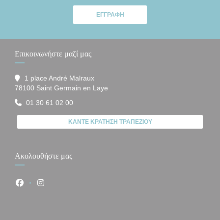
ΕΓΓΡΑΦΉ
Επικοινωνήστε μαζί μας
1 place André Malraux
((ανοίγει σε νέο παράθυρο))
78100 Saint Germain en Laye
01 30 61 02 00
ΚΆΝΤΕ ΚΡΆΤΗΣΗ ΤΡΑΠΕΖΙΟΎ
Ακολουθήστε μας
Facebook ((ανοίγει σε νέο παράθυρο))
Instagram ((ανοίγει σε νέο παράθυρο))