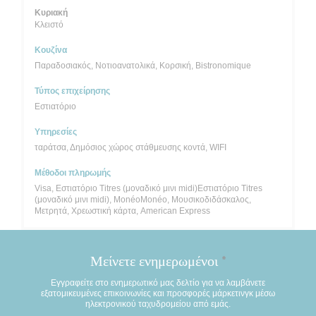
Κυριακή
Κλειστό
Κουζίνα
Παραδοσιακός, Νοτιοανατολικά, Κορσική, Bistronomique
Τύπος επιχείρησης
Εστιατόριο
Υπηρεσίες
ταράτσα, Δημόσιος χώρος στάθμευσης κοντά, WIFI
Μέθοδοι πληρωμής
Visa, Εστιατόριο Titres (μοναδικό μινι midi)Εστιατόριο Titres
(μοναδικό μινι midi), MonéoMonéo, Μουσικοδιδάσκαλος,
Μετρητά, Χρεωστική κάρτα, American Express
Μείνετε ενημερωμένοι
*
Εγγραφείτε στο ενημερωτικό μας δελτίο για να λαμβάνετε
εξατομικευμένες επικοινωνίες και προσφορές μάρκετινγκ μέσω
ηλεκτρονικού ταχυδρομείου από εμάς.