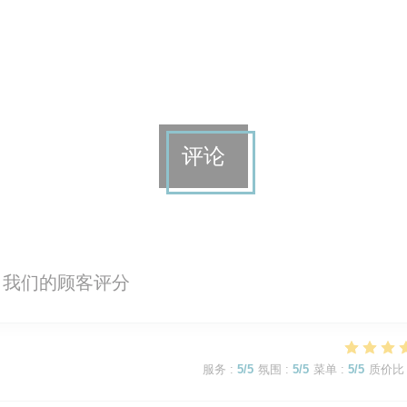
评论
我们的顾客评分
服务
:
5
/5
氛围
:
5
/5
菜单
:
5
/5
质价比