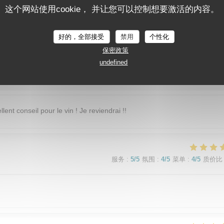
这个网站使用cookie， 并让您可以控制想要激活的内容。
服务
:
5
/5
氛围
:
5
/5
菜单
:
5
/5
质价比
好的，全部接受
禁用
个性化
保密政策
undefined
服务
:
5
/5
氛围
:
5
/5
菜单
:
5
/5
质价比
lent conseil pour le vin ! Je reviendrai !!
服务
:
5
/5
氛围
:
4
/5
菜单
:
4
/5
质价比