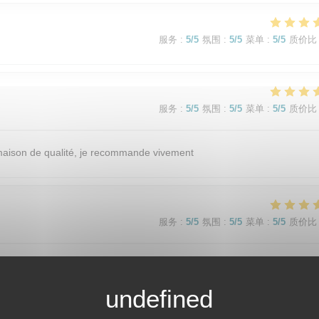
服务
:
5
/5
氛围
:
5
/5
菜单
:
5
/5
质价比
服务
:
5
/5
氛围
:
5
/5
菜单
:
5
/5
质价比
t maison de qualité, je recommande vivement
服务
:
5
/5
氛围
:
5
/5
菜单
:
5
/5
质价比
adre cosy (salle et terrasse) Menu original. Entrées, plats et desserts d
our un prix très raisonnable. Restaurant au top à tous les niveaux.