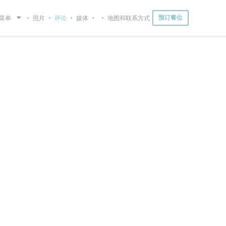
菜单
照片
评论
媒体
地图和联系方式
预订餐位
((在新窗口中打开))