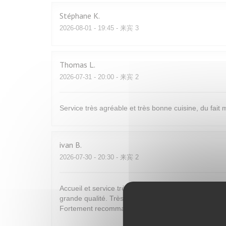
Stéphane
K
2026-08-01
- 19:45 - 来宾 3
Thomas
L
2026-07-31
- 20:00 - 来宾 2
Service très agréable et très bonne cuisine, du fai
ivan
B
2026-07-30
- 20:30 - 来宾 2
Accueil et service très agréable et de bon conseil. C
grande qualité. Très bons vins. Tout est bon et fin p
Fortement recommandé