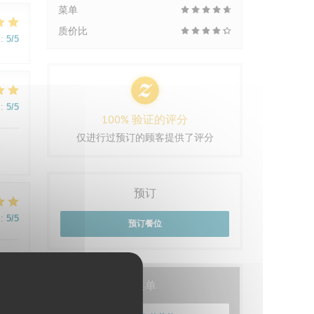
菜单
质价比
:
5
/5
:
5
/5
100% 验证的评分
仅进行过预订的顾客提供了评分
预订
:
5
/5
预订餐位
e
菜单