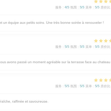
服务
:
4
/5
氛围
:
5
/5
菜单
:
5
/5
质价比
et un équipe aux petits soins. Une très bonne soirée à renouveler !
服务
:
5
/5
氛围
:
5
/5
菜单
:
5
/5
质价比
. Nous avons passé un moment agréable sur la terrasse face au chateau
服务
:
5
/5
氛围
:
5
/5
菜单
:
5
/5
质价比
fraîche, raffinée et savoureuse.