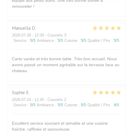
équipe aux petits soins. Une très bonne soirée à
renouveler !
Manuella
D
2026-07-28
- 12:00 - Couverts 3
Service
:
5
/5
Ambiance
:
5
/5
Cuisine
:
5
/5
Qualité / Prix
:
5
/5
Carte variée et très bonne table. Très bon accueil. Nous
avons passé un moment agréable sur la terrasse face au
chateau
Sophie
E
2026-07-24
- 12:45 - Couverts 2
Service
:
5
/5
Ambiance
:
5
/5
Cuisine
:
5
/5
Qualité / Prix
:
4
/5
Excellent service souriant et aimable et une cuisine
fraîche, raffinée et savoureuse.