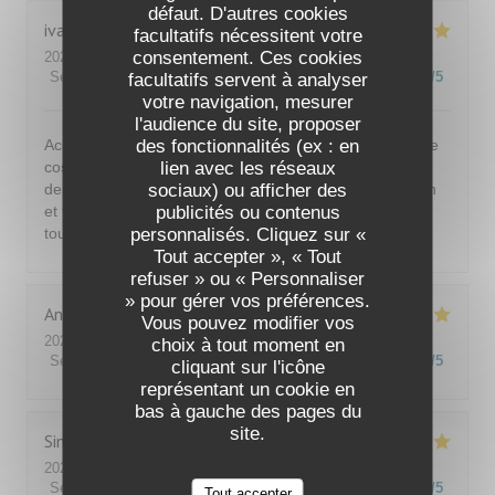
défaut. D'autres cookies
ivan
B
facultatifs nécessitent votre
consentement. Ces cookies
2026-07-30
- 20:30 - Couverts 2
Service
:
5
/5
Ambiance
:
5
/5
Cuisine
:
5
/5
Qualité / Prix
:
5
/5
facultatifs servent à analyser
votre navigation, mesurer
l'audience du site, proposer
des fonctionnalités (ex : en
Accueil et service très agréable et de bon conseil. Cadre
lien avec les réseaux
cosy (salle et terrasse) Menu original. Entrées, plats et
sociaux) ou afficher des
desserts de grande qualité. Très bons vins. Tout est bon
publicités ou contenus
et fin pour un prix très raisonnable. Restaurant au top à
personnalisés. Cliquez sur «
tous les niveaux. Fortement recommandé
Tout accepter », « Tout
refuser » ou « Personnaliser
» pour gérer vos préférences.
Anne
B
Vous pouvez modifier vos
2026-07-29
- 19:30 - Couverts 3
choix à tout moment en
Service
:
5
/5
Ambiance
:
5
/5
Cuisine
:
5
/5
Qualité / Prix
:
4
/5
cliquant sur l'icône
représentant un cookie en
bas à gauche des pages du
site.
Sindy
D
2026-07-28
- 20:15 - Couverts 2
Service
:
5
/5
Ambiance
:
5
/5
Cuisine
:
5
/5
Qualité / Prix
:
5
/5
Tout accepter