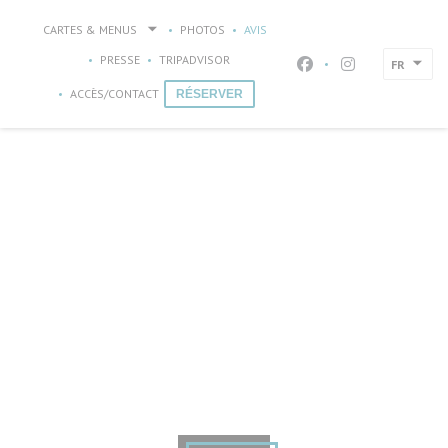
Personnalisation de vos choix en matière de cookies
CARTES & MENUS
PHOTOS
AVIS
((OUVRE UNE NOUVELLE FENÊTRE))
PRESSE
TRIPADVISOR
FR
Facebook ((ouvre un
Instagram ((ou
ACCÈS/CONTACT
RÉSERVER