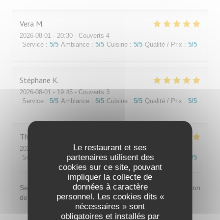
Vera
M
2026-08-01
- 20:30 - Couverts 4
Service
:
5
/5
Ambiance
:
5
/5
Cuisine
:
5
/5
Qualité / Prix
:
5
/5
Stéphane
K
2026-08-01
- 19:45 - Couverts 3
Service
:
5
/5
Ambiance
:
5
/5
Cuisine
:
5
/5
Qualité / Prix
:
5
/5
Thomas
L
Le restaurant et ses
2026-07-31
- 20:00 - Couverts 2
partenaires utilisent des
Service
:
5
/5
Ambiance
:
5
/5
Cuisine
:
5
/5
Qualité / Prix
:
5
/5
cookies sur ce site, pouvant
impliquer la collecte de
données à caractère
Service très agréable et très bonne cuisine, du fait maison
personnel. Les cookies dits «
de qualité, je recommande vivement
nécessaires » sont
obligatoires et installés par