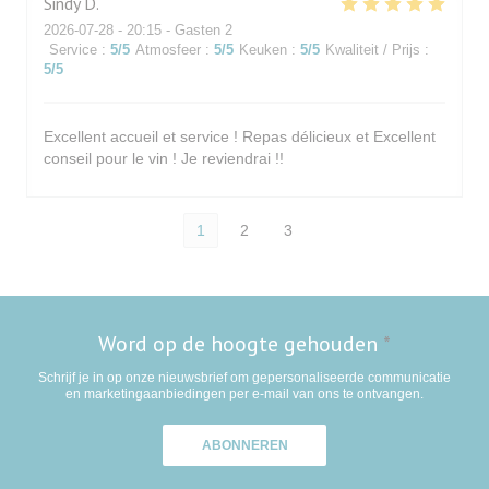
Sindy
D
2026-07-28
- 20:15 - Gasten 2
Service
:
5
/5
Atmosfeer
:
5
/5
Keuken
:
5
/5
Kwaliteit / Prijs
:
5
/5
Excellent accueil et service ! Repas délicieux et Excellent
conseil pour le vin ! Je reviendrai !!
1
2
3
Word op de hoogte gehouden
*
Schrijf je in op onze nieuwsbrief om gepersonaliseerde communicatie
en marketingaanbiedingen per e-mail van ons te ontvangen.
ABONNEREN