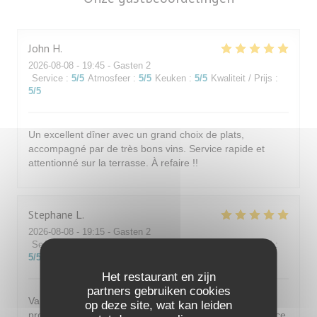
John
H
2026-08-08
- 19:45 - Gasten 2
Service
:
5
/5
Atmosfeer
:
5
/5
Keuken
:
5
/5
Kwaliteit / Prijs
:
5
/5
Un excellent dîner avec un grand choix de plats,
accompagné par de très bons vins. Service rapide et
attentionné sur la terrasse. À refaire !!
Stephane
L
2026-08-08
- 19:15 - Gasten 2
Service
:
5
/5
Atmosfeer
:
5
/5
Keuken
:
4
/5
Kwaliteit / Prijs
:
5
/5
Het restaurant en zijn
partners gebruiken cookies
Valeur sûre de Saint Germain en Laye. Accueil
op deze site, wat kan leiden
professionnel et sympathique. Terrasse agréable. Service