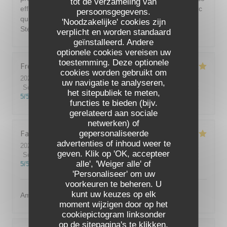
tot de verzameling van
efficace. Plat succulent. Déception sur la poitrine de porc
persoonsgegevens.
qui n'était pas aussi délicieuse comme d'ordinaire.
'Noodzakelijke' cookies zijn
Stéphane Stéphane
verplicht en worden standaard
geïnstalleerd. Andere
optionele cookies vereisen uw
toestemming. Deze optionele
Fred
F
cookies worden gebruikt om
2026-08-08
- 12:45 - Gasten 3
uw navigatie te analyseren,
Service
:
5
/5
Atmosfeer
:
5
/5
Keuken
:
5
/5
Kwaliteit / Prijs
:
het sitepubliek te meten,
5
/5
functies te bieden (bijv.
gerelateerd aan sociale
netwerken) of
Fabrice
R
gepersonaliseerde
advertenties of inhoud weer te
2026-07-31
- 13:00 - Gasten 4
geven. Klik op 'OK, accepteer
Service
:
5
/5
Atmosfeer
:
5
/5
Keuken
:
5
/5
Kwaliteit / Prijs
:
alle', 'Weiger alle' of
5
/5
'Personaliseer' om uw
voorkeuren te beheren. U
kunt uw keuzes op elk
Amabilité et service
moment wijzigen door op het
cookiepictogram linksonder
op de sitepagina's te klikken.