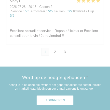
Sindy
D
2026-07-28
- 20:15 - Gasten 2
Service
:
5
/5
Atmosfeer
:
5
/5
Keuken
:
5
/5
Kwaliteit / Prijs
:
5
/5
Excellent accueil et service ! Repas délicieux et Excellent
conseil pour le vin ! Je reviendrai !!
1
2
3
Word op de hoogte gehouden
*
Schrijf je in op onze nieuwsbrief om gepersonaliseerde communicatie
en marketingaanbiedingen per e-mail van ons te ontvangen.
ABONNEREN