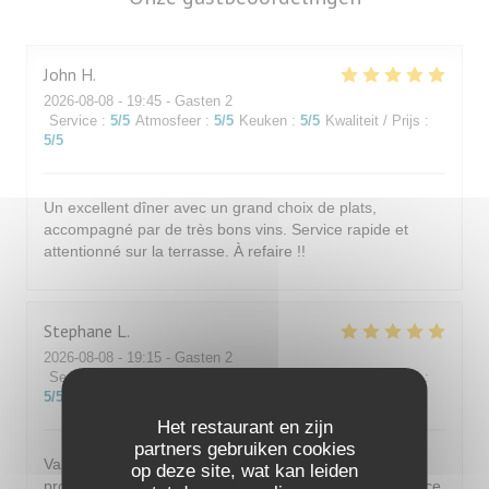
John
H
2026-08-08
- 19:45 - Gasten 2
Service
:
5
/5
Atmosfeer
:
5
/5
Keuken
:
5
/5
Kwaliteit / Prijs
:
5
/5
Un excellent dîner avec un grand choix de plats,
accompagné par de très bons vins. Service rapide et
attentionné sur la terrasse. À refaire !!
Stephane
L
2026-08-08
- 19:15 - Gasten 2
Service
:
5
/5
Atmosfeer
:
5
/5
Keuken
:
4
/5
Kwaliteit / Prijs
:
5
/5
Het restaurant en zijn
partners gebruiken cookies
Valeur sûre de Saint Germain en Laye. Accueil
op deze site, wat kan leiden
professionnel et sympathique. Terrasse agréable. Service