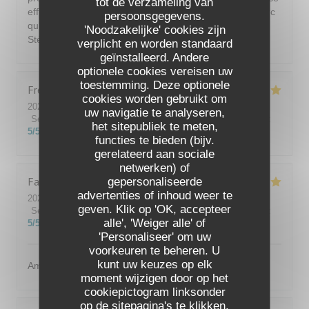
tot de verzameling van
efficace. Plat succulent. Déception sur la poitrine de porc
persoonsgegevens.
qui n'était pas aussi délicieuse comme d'ordinaire.
'Noodzakelijke' cookies zijn
Stéphane Stéphane
verplicht en worden standaard
geïnstalleerd. Andere
optionele cookies vereisen uw
toestemming. Deze optionele
Fred
F
cookies worden gebruikt om
2026-08-08
- 12:45 - Gasten 3
uw navigatie te analyseren,
Service
:
5
/5
Atmosfeer
:
5
/5
Keuken
:
5
/5
Kwaliteit / Prijs
:
het sitepubliek te meten,
5
/5
functies te bieden (bijv.
gerelateerd aan sociale
netwerken) of
Fabrice
R
gepersonaliseerde
advertenties of inhoud weer te
2026-07-31
- 13:00 - Gasten 4
geven. Klik op 'OK, accepteer
Service
:
5
/5
Atmosfeer
:
5
/5
Keuken
:
5
/5
Kwaliteit / Prijs
:
alle', 'Weiger alle' of
5
/5
'Personaliseer' om uw
voorkeuren te beheren. U
kunt uw keuzes op elk
Amabilité et service
moment wijzigen door op het
cookiepictogram linksonder
op de sitepagina's te klikken.