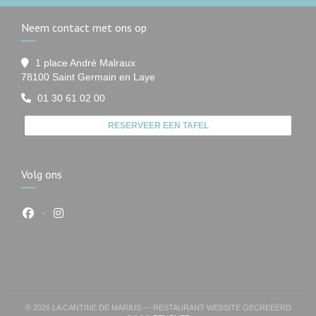
Neem contact met ons op
1 place André Malraux
((opent in een nieuw venster))
78100 Saint Germain en Laye
01 30 61 02 00
RESERVEER EEN TAFEL
Volg ons
Facebook ((opent in een nieuw venster))
Instagram ((opent in een nieuw venster))
© 2026 LA CANTINE DE MARIUS — RESTAURANT WEBSITE GECREËERD