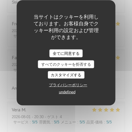
Stéphane Stéphane
当サイトはクッキーを利用し
Fred
F
ております。お客様自身でク
ッキー利用の設定および管理
2026-08-08
- 12:45 - ゲスト 3
サービス
:
5
/5
雰囲気
:
5
/5
メニュー
:
5
/5
品質-価格
:
5
/5
ができます。
全てに同意する
Fabrice
R
すべてのクッキーを拒否する
2026-07-31
- 13:00 - ゲスト 4
サービス
:
5
/5
雰囲気
:
5
/5
メニュー
:
5
/5
品質-価格
:
5
/5
カスタマイズする
プライバシーポリシー
Amabilité et service
undefined
Vera
M
2026-08-01
- 20:30 - ゲスト 4
サービス
:
5
/5
雰囲気
:
5
/5
メニュー
:
5
/5
品質-価格
:
5
/5