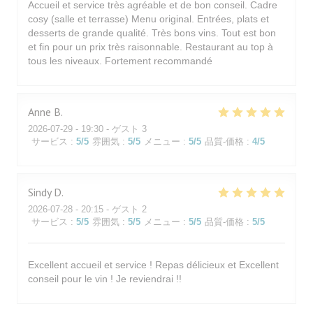
Accueil et service très agréable et de bon conseil. Cadre
cosy (salle et terrasse) Menu original. Entrées, plats et
desserts de grande qualité. Très bons vins. Tout est bon
et fin pour un prix très raisonnable. Restaurant au top à
tous les niveaux. Fortement recommandé
Anne
B
2026-07-29
- 19:30 - ゲスト 3
サービス
:
5
/5
雰囲気
:
5
/5
メニュー
:
5
/5
品質-価格
:
4
/5
Sindy
D
2026-07-28
- 20:15 - ゲスト 2
サービス
:
5
/5
雰囲気
:
5
/5
メニュー
:
5
/5
品質-価格
:
5
/5
Excellent accueil et service ! Repas délicieux et Excellent
conseil pour le vin ! Je reviendrai !!