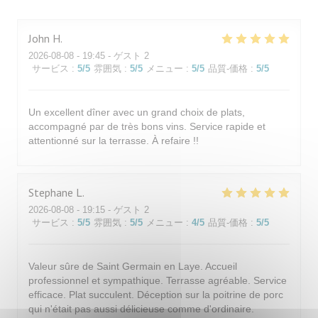
John
H
2026-08-08
- 19:45 - ゲスト 2
サービス
:
5
/5
雰囲気
:
5
/5
メニュー
:
5
/5
品質-価格
:
5
/5
Un excellent dîner avec un grand choix de plats,
accompagné par de très bons vins. Service rapide et
attentionné sur la terrasse. À refaire !!
Stephane
L
2026-08-08
- 19:15 - ゲスト 2
サービス
:
5
/5
雰囲気
:
5
/5
メニュー
:
4
/5
品質-価格
:
5
/5
Valeur sûre de Saint Germain en Laye. Accueil
professionnel et sympathique. Terrasse agréable. Service
efficace. Plat succulent. Déception sur la poitrine de porc
qui n'était pas aussi délicieuse comme d'ordinaire.