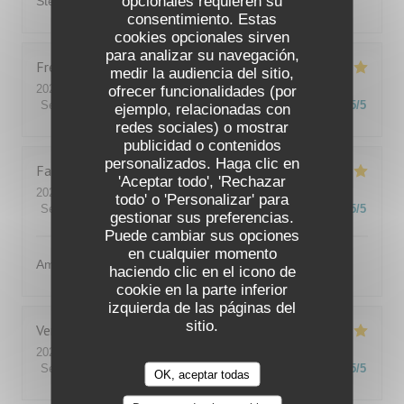
opcionales requieren su
Stéphane Stéphane
consentimiento. Estas
cookies opcionales sirven
para analizar su navegación,
Fred
F
medir la audiencia del sitio,
2026-08-08
- 12:45 - Invitados 3
ofrecer funcionalidades (por
Servicio
:
5
/5
Ambiente
:
5
/5
Menú
:
5
/5
Calidad / Precio
:
5
/5
ejemplo, relacionadas con
redes sociales) o mostrar
publicidad o contenidos
personalizados. Haga clic en
Fabrice
R
'Aceptar todo', 'Rechazar
2026-07-31
- 13:00 - Invitados 4
todo' o 'Personalizar' para
Servicio
:
5
/5
Ambiente
:
5
/5
Menú
:
5
/5
Calidad / Precio
:
5
/5
gestionar sus preferencias.
Puede cambiar sus opciones
en cualquier momento
Amabilité et service
haciendo clic en el icono de
cookie en la parte inferior
izquierda de las páginas del
sitio.
Vera
M
2026-08-01
- 20:30 - Invitados 4
Servicio
:
5
/5
Ambiente
:
5
/5
Menú
:
5
/5
Calidad / Precio
:
5
/5
OK, aceptar todas