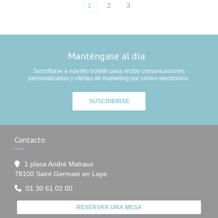
1
2
3
Manténgase al día
*
Suscríbase a nuestro boletín para recibir comunicaciones
personalizadas y ofertas de marketing por correo electrónico.
SUSCRIBIRSE
Contacto
1 place André Malraux
((abre en una nueva ventana))
78100 Saint Germain en Laye
01 30 61 02 00
RESERVAR UNA MESA