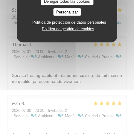
Denegar todas las cookies
Stéphane
K
Personalizar
2026-08-01
- 19:45 - Invitados 3
Política de protección de datos personales
Servicio
:
5
/5
Ambiente
:
5
/5
Menú
:
5
/5
Calidad / Precio
:
5
/5
Política de gestión de cookies
Thomas
L
2026-07-31
- 20:00 - Invitados 2
Servicio
:
5
/5
Ambiente
:
5
/5
Menú
:
5
/5
Calidad / Precio
:
5
/5
Service très agréable et très bonne cuisine, du fait maison
de qualité, je recommande vivement
ivan
B
2026-07-30
- 20:30 - Invitados 2
Servicio
:
5
/5
Ambiente
:
5
/5
Menú
:
5
/5
Calidad / Precio
:
5
/5