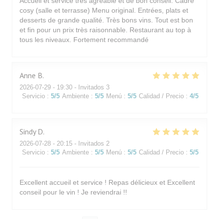
Accueil et service très agréable et de bon conseil. Cadre
cosy (salle et terrasse) Menu original. Entrées, plats et
desserts de grande qualité. Très bons vins. Tout est bon
et fin pour un prix très raisonnable. Restaurant au top à
tous les niveaux. Fortement recommandé
Anne
B
2026-07-29
- 19:30 - Invitados 3
Servicio
:
5
/5
Ambiente
:
5
/5
Menú
:
5
/5
Calidad / Precio
:
4
/5
Sindy
D
2026-07-28
- 20:15 - Invitados 2
Servicio
:
5
/5
Ambiente
:
5
/5
Menú
:
5
/5
Calidad / Precio
:
5
/5
Excellent accueil et service ! Repas délicieux et Excellent
conseil pour le vin ! Je reviendrai !!