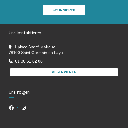
ABONNIEREN
Uns kontaktieren
1 place André Malraux
((öffnet ein neues Fenster))
78100 Saint Germain en Laye
01 30 61 02 00
RESERVIEREN
Uns folgen
Facebook ((öffnet ein neues Fenster))
Instagram ((öffnet ein neues Fenster))