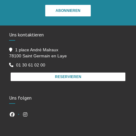
ABONNIEREN
Uns kontaktieren
1 place André Malraux
((öffnet ein neues Fenster))
78100 Saint Germain en Laye
01 30 61 02 00
RESERVIEREN
Uns folgen
Facebook ((öffnet ein neues Fenster))
Instagram ((öffnet ein neues Fenster))