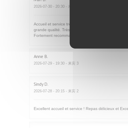
2026-07-30
- 20:30 - 来宾 2
Accueil et service très agréable et de bon conseil. C
grande qualité. Très bons vins. Tout est bon et fin p
Fortement recommandé
Anne
B
2026-07-29
- 19:30 - 来宾 3
Sindy
D
2026-07-28
- 20:15 - 来宾 2
Excellent accueil et service ! Repas délicieux et Excel