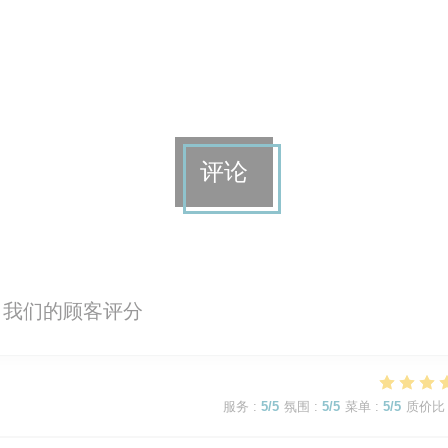
评论
我们的顾客评分
服务
:
5
/5
氛围
:
5
/5
菜单
:
5
/5
质价比