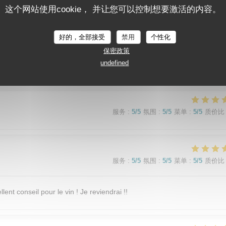
这个网站使用cookie， 并让您可以控制想要激活的内容。
服务
:
5
/5
氛围
:
5
/5
菜单
:
5
/5
质价比
好的，全部接受
禁用
个性化
adre cosy (salle et terrasse) Menu original. Entrées, plats et desserts d
保密政策
our un prix très raisonnable. Restaurant au top à tous les niveaux.
undefined
服务
:
5
/5
氛围
:
5
/5
菜单
:
5
/5
质价比
服务
:
5
/5
氛围
:
5
/5
菜单
:
5
/5
质价比
lent conseil pour le vin ! Je reviendrai !!