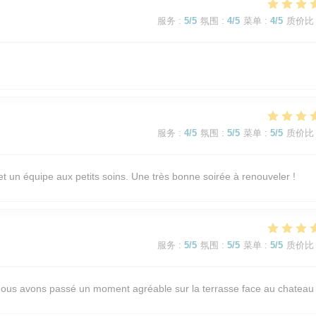
服务
:
5
/5
氛围
:
4
/5
菜单
:
4
/5
质价比
服务
:
4
/5
氛围
:
5
/5
菜单
:
5
/5
质价比
et un équipe aux petits soins. Une très bonne soirée à renouveler !
服务
:
5
/5
氛围
:
5
/5
菜单
:
5
/5
质价比
. Nous avons passé un moment agréable sur la terrasse face au chateau