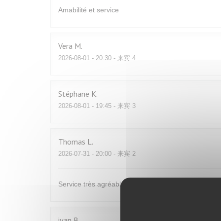
Amabilité et service
Vera
M
2026-08-01
- 20:30 - 来宾 4
Stéphane
K
2026-08-01
- 19:45 - 来宾 3
Thomas
L
2026-07-31
- 20:00 - 来宾 2
Service très agréable et très bonne cuisine, du fai
ivan
B