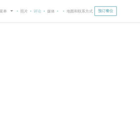
菜单
照片
评论
媒体
地图和联系方式
预订餐位
((在新窗口中打开))