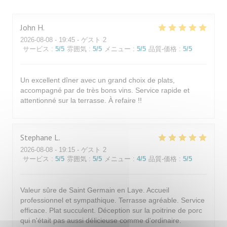
John
H
2026-08-08
- 19:45 - ゲスト 2
サービス
:
5
/5
雰囲気
:
5
/5
メニュー
:
5
/5
品質-価格
:
5
/5
Un excellent dîner avec un grand choix de plats,
accompagné par de très bons vins. Service rapide et
attentionné sur la terrasse. À refaire !!
Stephane
L
2026-08-08
- 19:15 - ゲスト 2
サービス
:
5
/5
雰囲気
:
5
/5
メニュー
:
4
/5
品質-価格
:
5
/5
Valeur sûre de Saint Germain en Laye. Accueil
professionnel et sympathique. Terrasse agréable. Service
efficace. Plat succulent. Déception sur la poitrine de porc
qui n'était pas aussi délicieuse comme d'ordinaire.