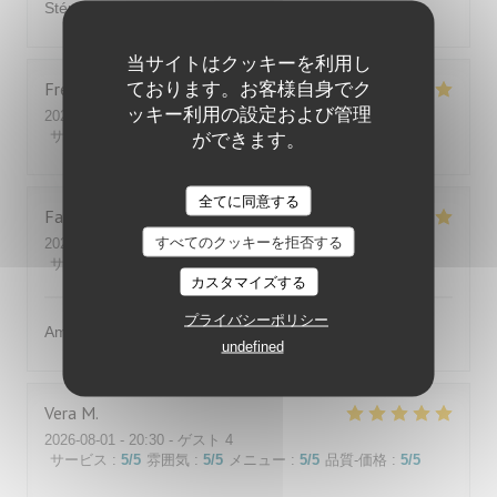
Stéphane Stéphane
当サイトはクッキーを利用し
Fred
F
ております。お客様自身でク
ッキー利用の設定および管理
2026-08-08
- 12:45 - ゲスト 3
サービス
:
5
/5
雰囲気
:
5
/5
メニュー
:
5
/5
品質-価格
:
5
/5
ができます。
全てに同意する
Fabrice
R
すべてのクッキーを拒否する
2026-07-31
- 13:00 - ゲスト 4
サービス
:
5
/5
雰囲気
:
5
/5
メニュー
:
5
/5
品質-価格
:
5
/5
カスタマイズする
プライバシーポリシー
Amabilité et service
undefined
Vera
M
2026-08-01
- 20:30 - ゲスト 4
サービス
:
5
/5
雰囲気
:
5
/5
メニュー
:
5
/5
品質-価格
:
5
/5