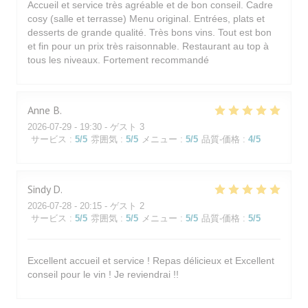
Accueil et service très agréable et de bon conseil. Cadre
cosy (salle et terrasse) Menu original. Entrées, plats et
desserts de grande qualité. Très bons vins. Tout est bon
et fin pour un prix très raisonnable. Restaurant au top à
tous les niveaux. Fortement recommandé
Anne
B
2026-07-29
- 19:30 - ゲスト 3
サービス
:
5
/5
雰囲気
:
5
/5
メニュー
:
5
/5
品質-価格
:
4
/5
Sindy
D
2026-07-28
- 20:15 - ゲスト 2
サービス
:
5
/5
雰囲気
:
5
/5
メニュー
:
5
/5
品質-価格
:
5
/5
Excellent accueil et service ! Repas délicieux et Excellent
conseil pour le vin ! Je reviendrai !!