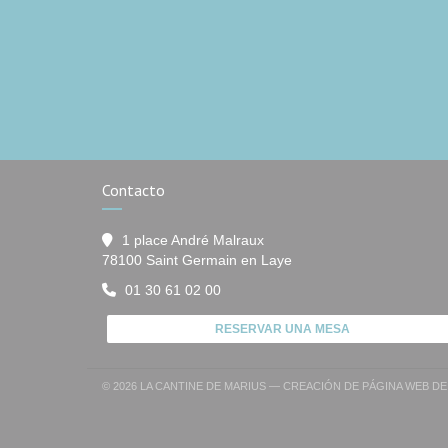
Contacto
1 place André Malraux
((abre en una nueva ven
78100 Saint Germain en Laye
01 30 61 02 00
RESERVAR UNA MESA
© 2026 LA CANTINE DE MARIUS — CREACIÓN DE PÁGINA WEB 