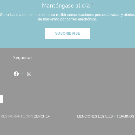
Manténgase al día
*
Suscríbase a nuestro boletín para recibir comunicaciones personalizadas y ofertas
de marketing por correo electrónico.
SUSCRIBIRSE
Seguirnos
Facebook ((abre en una nueva ventana))
Instagram ((abre en una nueva ventana))
tana))
((ABRE EN UNA NUEVA VENTANA))
DE RESTAURANTE CON
ZENCHEF
MENCIONES LEGALES
TÉRMINOS
((ABRE EN UNA NUEVA 