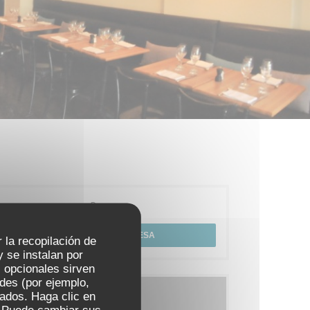
Reserva
RESERVAR UNA MESA
r la recopilación de
 se instalan por
 opcionales sirven
ades (por ejemplo,
Carta
zados. Haga clic en
s. Puede cambiar sus