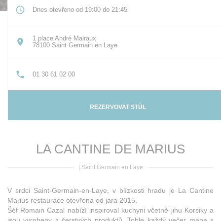
Dnes otevřeno od 19:00 do 21:45
1 place André Malraux
((otevře se v novém okně))
78100 Saint Germain en Laye
01 30 61 02 00
REZERVOVAT STŮL
LA CANTINE DE MARIUS
|
Saint Germain en Laye
V srdci Saint-Germain-en-Laye, v blízkosti hradu je La Cantine
Marius restaurace otevřena od jara 2015.
Šéf Romain Cazal nabízí inspiroval kuchyni včetně jihu Korsiky a
jsou vyrobeny z čerstvých produktů. Tohle každý večer mapa s