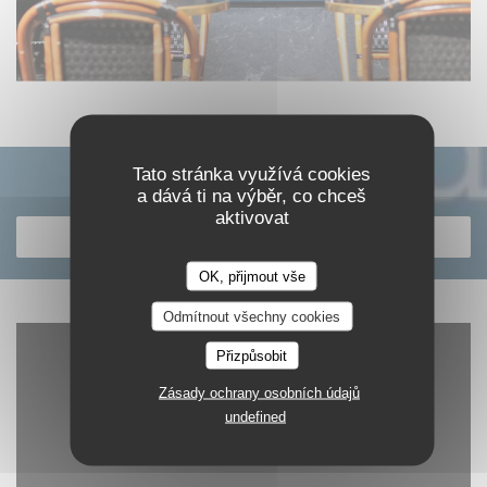
Tato stránka využívá cookies
Objevte naše menu
a dává ti na výběr, co chceš
aktivovat
OBJEVTE NAŠE MENU
OK, přijmout vše
Odmítnout všechny cookies
Přizpůsobit
Zásady ochrany osobních údajů
undefined