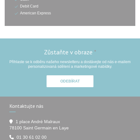
Debit Card
American Express
Zůstaňte v obraze
*
Přihlaste se k odběru našeho newsletteru a dostávejte od nás e-mailem
personalizovaná sdělení a marketingové nabídky.
ODEBÍRAT
Kontaktujte nás
1 place André Malraux
((otevře se v novém okně))
78100 Saint Germain en Laye
01 30 61 02 00