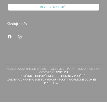
REZERVOVAT STŮL
Sledujte nás
Facebook ((otevře se v novém okně))
Instagram ((otevře se v novém okně))
© 2026 LA CANTINE DE MARIUS — WEBOVÉ STRÁNKY RESTAURACE BYLY
((OTEVŘE SE V NOVÉM OKNĚ)
VYTVOŘENY
ZENCHEF
ODMÍTNUTÍ ODPOVĚDNOSTI
PODMÍNKY POUŽITÍ
((OTEVŘE SE V NOVÉM OKNĚ))
((OTEVŘE SE V NOVÉM OK
ZÁSADY OCHRANY OSOBNÍCH ÚDAJŮ
POLITIKA OHLEDNĚ COOKIES
((OTEVŘE SE V NOVÉM OKNĚ))
((OTEVŘE SE V NOVÉ
PRISTUPNOST
((OTEVŘE SE V NOVÉM OKNĚ))